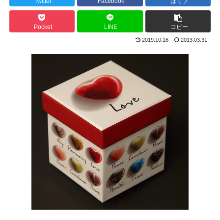
Twitter
Facebook
はてブ
Pocket
LINE
コピー
2019.10.16
2013.03.31