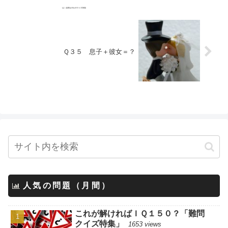
Ｑ３５ 息子＋彼女＝？
人気の問題（月間）
これが解ければＩＱ１５０？「難問
クイズ特集」
1653 views