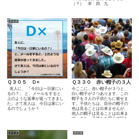
（？） 本 四 九
クイズ
クイズ
Ｑ３０５ Ｄ×
Ｑ３３０ 赤い帽子の３人
友人に、 「今日は一日家にい
今ここに、赤い帽子が３つと、
るの？」 と、メールをすると、
白い帽子が２つあります。この
上のような返事が返ってきまし
帽子を３人の子供たちに被せま
た。さて友人は、今日は家にい
す。子供たちは、自分の帽子の
るのでしょうか？
色は見ることは出来ませんが、
他人の帽子は見ることは出来ま
す。また、子供たち同士で話を
することは禁止です。以上のル
ールで、３人の......
クイズ
クイズ