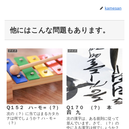
kamesan
他にはこんな問題もあります。
クイズ
クイズ
Q１５２ ハ－モ＝（？）
Q１７０ （？） 本
四 九
次の（？）に当てはまるカタカ
ナは何でしょうか？ ハ－モ＝
次の漢字は、ある規則に従って
（？）
並んでいます。さて、（？）の
中に入る漢字は何でしょうか？