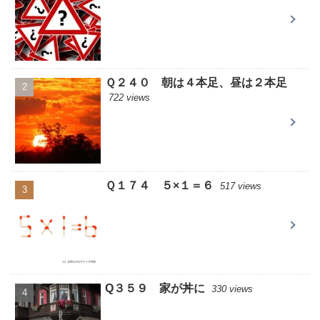
Ｑ２４０ 朝は４本足、昼は２本足
722 views
Ｑ１７４ ５×１＝６
517 views
Q３５９ 家が丼に
330 views