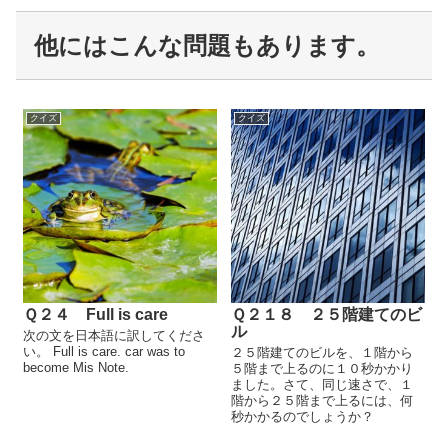
他にはこんな問題もあります。
クイズ
クイズ
Ｑ２４ Full is care
Ｑ２１８ ２５階建てのビ
ル
次の文を日本語に訳してくださ
い。 Full is care. car was to
２５階建てのビルを、１階から
become Mis Note.
５階まで上るのに１０秒かかり
ました。さて、同じ速さで、１
階から２５階まで上るには、何
秒かかるのでしょうか？