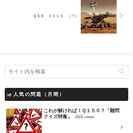
Ｑ４６ ３１１０ （？）
人気の問題（月間）
これが解ければＩＱ１５０？「難問
クイズ特集」
1601 views