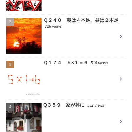
Ｑ２４０ 朝は４本足、昼は２本足
726 views
Ｑ１７４ ５×１＝６
516 views
Q３５９ 家が丼に
332 views