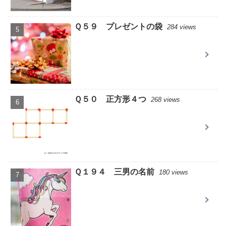
Ｑ５９ プレゼントの袋
284 views
Ｑ５０ 正方形４つ
268 views
Ｑ１９４ 三男の名前
180 views