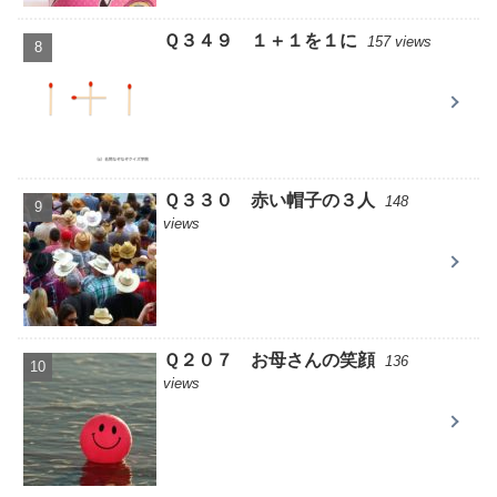
Ｑ３４９ １＋１を１に
157 views
Ｑ３３０ 赤い帽子の３人
148
views
Ｑ２０７ お母さんの笑顔
136
views