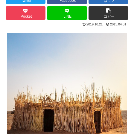
Twitter
Facebook
はてブ
Pocket
LINE
コピー
2019.10.21
2013.04.01