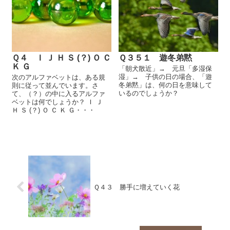
Ｑ４ Ｉ Ｊ Ｈ Ｓ (？) Ｏ Ｃ
Ｑ３５１ 遊冬弟黙
Ｋ Ｇ
「朝犬散近」→ 元旦「多湿保
湿」→ 子供の日の場合、「遊
次のアルファベットは、ある規
冬弟黙」は、何の日を意味して
則に従って並んでいます。さ
いるのでしょうか？
て、（？）の中に入るアルファ
ベットは何でしょうか？ Ｉ Ｊ
Ｈ Ｓ (？) Ｏ Ｃ Ｋ Ｇ・・・
Ｑ４３ 勝手に増えていく花