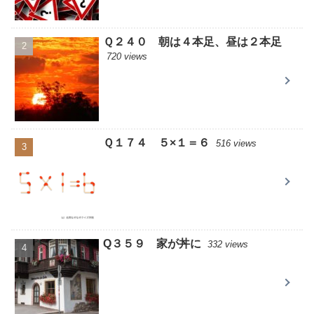
Ｑ２４０ 朝は４本足、昼は２本足
720 views
Ｑ１７４ ５×１＝６
516 views
Q３５９ 家が丼に
332 views