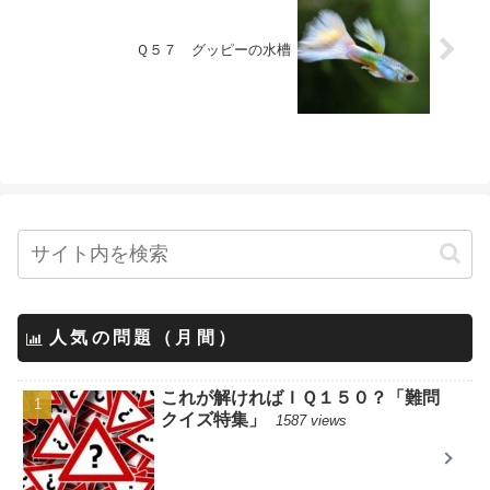
Ｑ５７ グッピーの水槽
人気の問題（月間）
これが解ければＩＱ１５０？「難問
クイズ特集」
1587 views