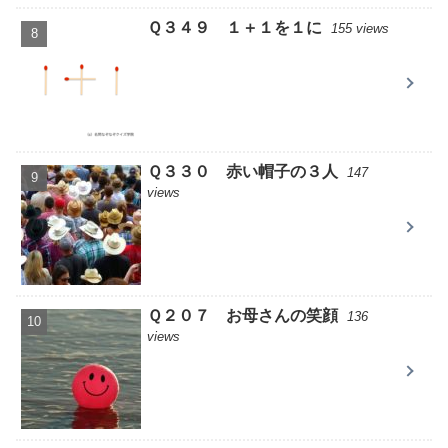
Ｑ３４９ １＋１を１に
155 views
Ｑ３３０ 赤い帽子の３人
147
views
Ｑ２０７ お母さんの笑顔
136
views