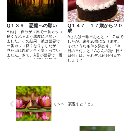
Q１３９ 悪魔への願い
Q１４７ １７歳から２０
歳
A君は、自分が世界で一番カッコ
良くなれるよう悪魔にお願いし
Aさんは一昨日おととい１７歳で
ました。その結果、彼は世界で
したが、来年20歳になります。
一番カッコ良くなりましたが、
そのような条件を満たす、「今
見た目は以前と全く変わってい
日の日付」と「Aさんの誕生日の
ません。さて、A君が世界で一番
日付」は、それぞれ何月何日で
カッコ良くなった理由は何でし
しょう？
ょうか？
Ｑ５５ 裏返すと「と」