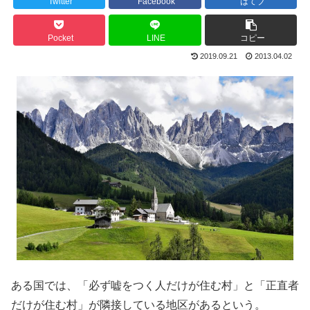
Twitter
Facebook
はてブ
Pocket
LINE
コピー
2019.09.21
2013.04.02
ある国では、「必ず嘘をつく人だけが住む村」と「正直者
だけが住む村」が隣接している地区があるという。