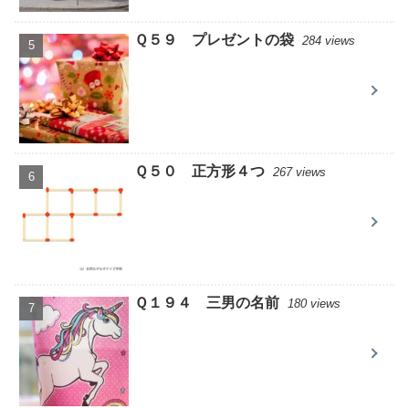
Ｑ５９ プレゼントの袋
284 views
Ｑ５０ 正方形４つ
267 views
Ｑ１９４ 三男の名前
180 views