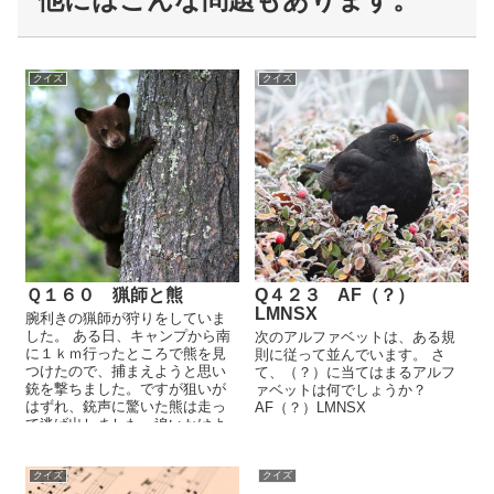
クイズ
クイズ
Ｑ１６０ 猟師と熊
Q４２３ AF（？）
LMNSX
腕利きの猟師が狩りをしていま
した。 ある日、キャンプから南
次のアルファベットは、ある規
に１ｋｍ行ったところで熊を見
則に従って並んでいます。 さ
つけたので、捕まえようと思い
て、（？）に当てはまるアルフ
銃を撃ちました。ですが狙いが
ァベットは何でしょうか？
はずれ、銃声に驚いた熊は走っ
AF（？）LMNSX
て逃げ出しました。追いかけよ
うと思い、猟師は東に１ｋｍほ
ど探し回りま......
クイズ
クイズ