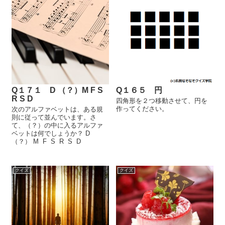
Q１７１ D （？）M F S
Q１６５ 円
R S D
四角形を２つ移動させて、円を
作ってください。
次のアルファベットは、ある規
則に従って並んでいます。さ
て、（？）の中に入るアルファ
ベットは何でしょうか？ D
（？） M F S R S D
クイズ
クイズ