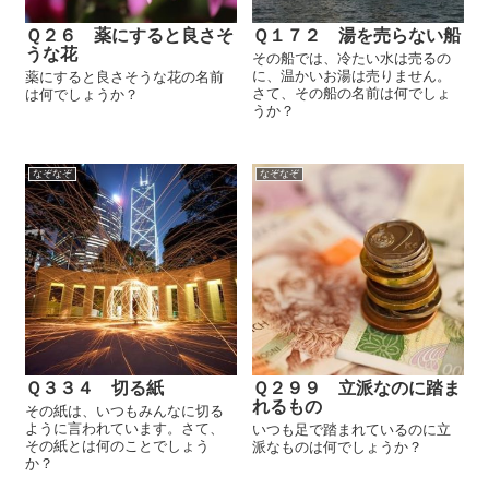
Ｑ２６ 薬にすると良さそ
Ｑ１７２ 湯を売らない船
うな花
その船では、冷たい水は売るの
に、温かいお湯は売りません。
薬にすると良さそうな花の名前
さて、その船の名前は何でしょ
は何でしょうか？
うか？
なぞなぞ
なぞなぞ
Ｑ３３４ 切る紙
Ｑ２９９ 立派なのに踏ま
れるもの
その紙は、いつもみんなに切る
ように言われています。さて、
いつも足で踏まれているのに立
その紙とは何のことでしょう
派なものは何でしょうか？
か？