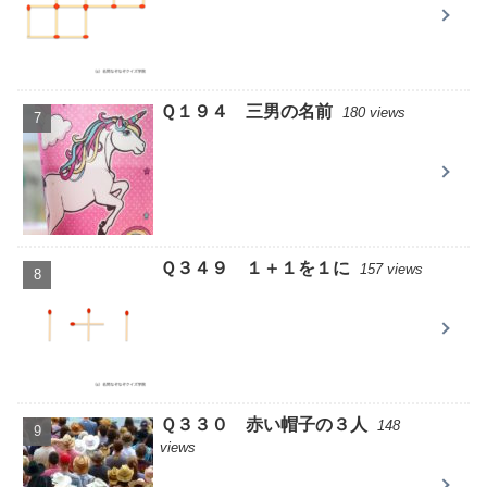
Ｑ１９４ 三男の名前
180 views
Ｑ３４９ １＋１を１に
157 views
Ｑ３３０ 赤い帽子の３人
148
views