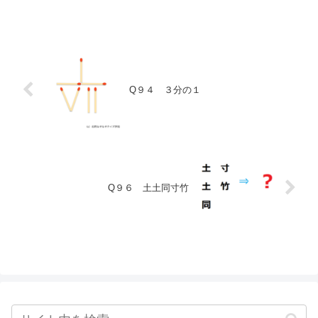
Q９４ ３分の１
Q９６ 土土同寸竹