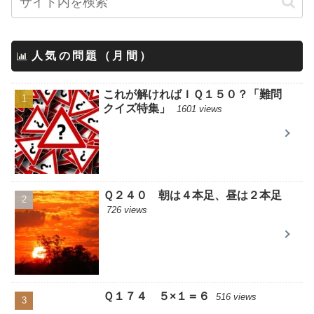
人気の問題（月間）
これが解ければＩＱ１５０？「難問
クイズ特集」
1601 views
Ｑ２４０ 朝は４本足、昼は２本足
726 views
Ｑ１７４ ５×１＝６
516 views