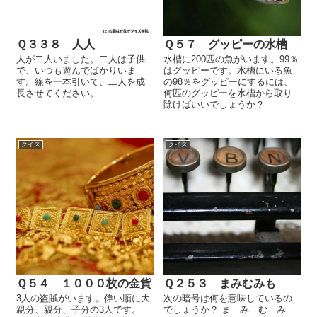
Ｑ３３８ 人人
Ｑ５７ グッピーの水槽
人が二人いました。二人は子供
水槽に200匹の魚がいます。99％
で、いつも遊んでばかりいま
はグッピーです。水槽にいる魚
す。線を一本引いて、二人を成
の98％をグッピーにするには、
長させてください。
何匹のグッピーを水槽から取り
除けばいいでしょうか？
クイズ
クイズ
Ｑ５４ １０００枚の金貨
Ｑ２５３ まみむみも
3人の盗賊がいます。偉い順に大
次の暗号は何を意味しているの
親分、親分、子分の3人です。
でしょうか？ ま み む み