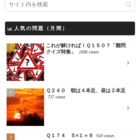
人気の問題（月間）
これが解ければＩＱ１５０？「難問
クイズ特集」
1696 views
Ｑ２４０ 朝は４本足、昼は２本足
737 views
Ｑ１７４ ５×１＝６
518 views