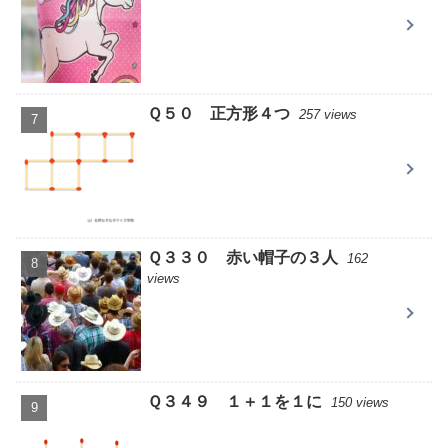
Ｑ５０ 正方形４つ
257 views
Ｑ３３０ 赤い帽子の３人
162
views
Ｑ３４９ １＋１を１に
150 views