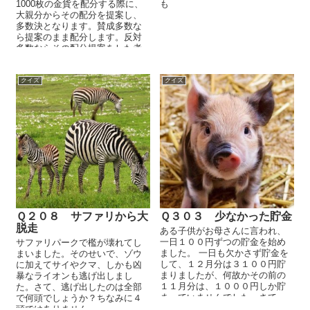
1000枚の金貨を配分する際に、
も
大親分からその配分を提案し、
多数決となります。賛成多数な
ら提案のまま配分します。反対
多数ならその配分提案をした者
に金貨を受け取る資格はなくな
り、提案......
クイズ
クイズ
Ｑ２０８ サファリから大
Ｑ３０３ 少なかった貯金
脱走
ある子供がお母さんに言われ、
一日１００円ずつの貯金を始め
サファリパークで檻が壊れてし
ました。 一日も欠かさず貯金を
まいました。そのせいで、ゾウ
して、１２月分は３１００円貯
に加えてサイやクマ、しかも凶
まりましたが、何故かその前の
暴なライオンも逃げ出しまし
１１月分は、１０００円しか貯
た。さて、逃げ出したのは全部
まっていませんでした。さて、
で何頭でしょうか？ちなみに４
その理由は何でしょうか？貯金
頭ではありません。