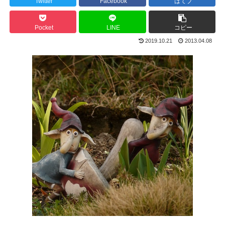
Twitter
Facebook
はてブ
Pocket
LINE
コピー
2019.10.21
2013.04.08