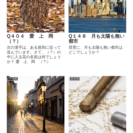
Q４０４ 愛 上 岡
Q１４８ 月も太陽も無い
（？）
都市
次の漢字は、ある規則に従って
背景に、月も太陽も無い都市は
並んでいます。さて、（？）の
どこでしょうか？
中に入る花の名前は何でしょう
か？ 愛 上 岡 （？）
クイズ
クイズ