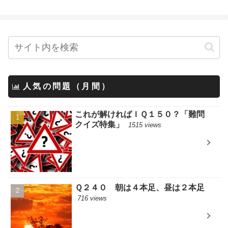
人気の問題（月間）
これが解ければＩＱ１５０？「難問
クイズ特集」
1515 views
Ｑ２４０ 朝は４本足、昼は２本足
716 views