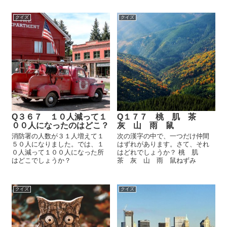
クイズ
クイズ
Q３６７ １０人減って１
Q１７７ 桃 肌 茶
００人になったのはどこ？
灰 山 雨 鼠
消防署の人数が３１人増えて１
次の漢字の中で、一つだけ仲間
５０人になりました。では、１
はずれがあります。さて、それ
０人減って１００人になった所
はどれでしょうか？ 桃 肌
はどこでしょうか？
茶 灰 山 雨 鼠ねずみ
クイズ
クイズ