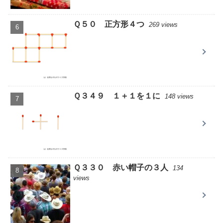
Ｑ５０ 正方形４つ
269 views
Ｑ３４９ １＋１を１に
148 views
Ｑ３３０ 赤い帽子の３人
134
views