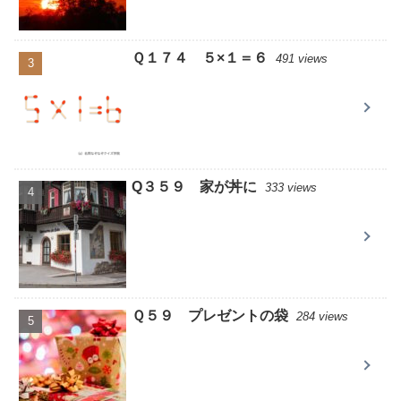
Ｑ１７４ ５×１＝６
491 views
Q３５９ 家が丼に
333 views
Ｑ５９ プレゼントの袋
284 views