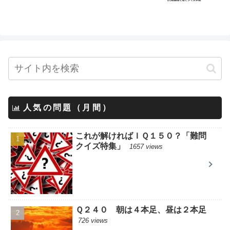
人気の問題（月間）
これが解ければＩＱ１５０？「難問
クイズ特集」
1657 views
Ｑ２４０ 朝は４本足、昼は２本足
726 views