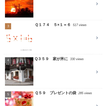
Ｑ１７４ ５×１＝６
517 views
Q３５９ 家が丼に
330 views
Ｑ５９ プレゼントの袋
285 views