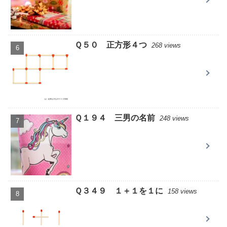
Ｑ５０ 正方形４つ
268 views
Ｑ１９４ 三男の名前
248 views
Ｑ３４９ １＋１を１に
158 views