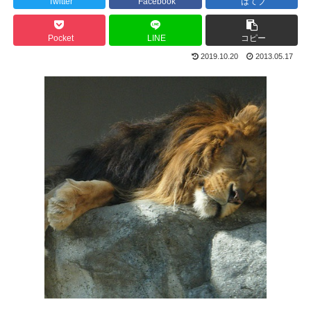
Twitter
Facebook
はてブ
Pocket
LINE
コピー
2019.10.20
2013.05.17