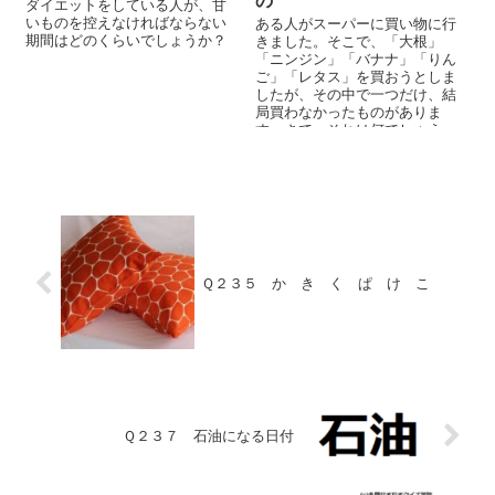
の
ダイエットをしている人が、甘
いものを控えなければならない
ある人がスーパーに買い物に行
期間はどのくらいでしょうか？
きました。そこで、「大根」
「ニンジン」「バナナ」「りん
ご」「レタス」を買おうとしま
したが、その中で一つだけ、結
局買わなかったものがありま
す。さて、それは何でしょう
か？
Ｑ２３５ か き く ぱ け こ
Ｑ２３７ 石油になる日付