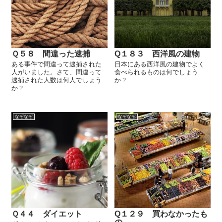
Ｑ５８ 間違った逮捕
Q１８３ 西洋風の建物
ある事件で間違って逮捕された
日本にある西洋風の建物でよく
人がいました。さて、間違って
食べられるものは何でしょう
逮捕された人数は何人でしょう
か？
か？
なぞなぞ
なぞなぞ
Ｑ４４ ダイエット
Q１２９ 買わなかったも