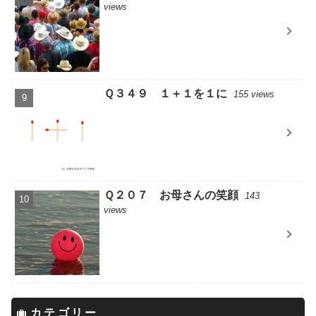
views
Ｑ３４９ １＋１を１に
155 views
Ｑ２０７ お母さんの笑顔
143
views
カテゴリー