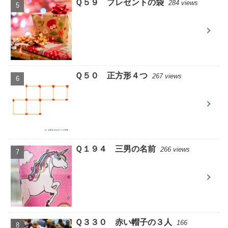
Ｑ５９ プレゼントの袋
284 views
Ｑ５０ 正方形４つ
267 views
Ｑ１９４ 三男の名前
266 views
Ｑ３３０ 赤い帽子の３人
166