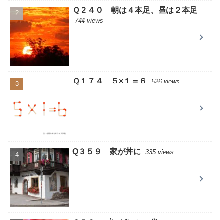
Ｑ２４０ 朝は４本足、昼は２本足
744 views
Ｑ１７４ ５×１＝６
526 views
Q３５９ 家が丼に
335 views