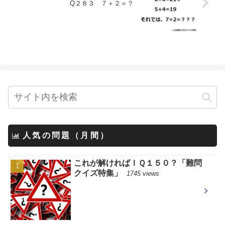
Q２８３ ７＋２＝？
人気の問題（月間）
これが解ければＩＱ１５０？「難問
クイズ特集」
1745 views