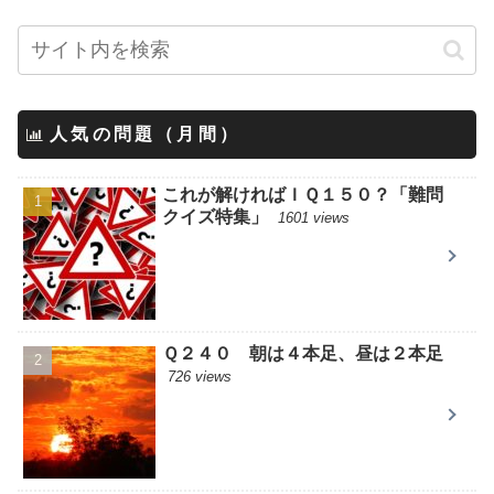
人気の問題（月間）
これが解ければＩＱ１５０？「難問
クイズ特集」
1601 views
Ｑ２４０ 朝は４本足、昼は２本足
726 views