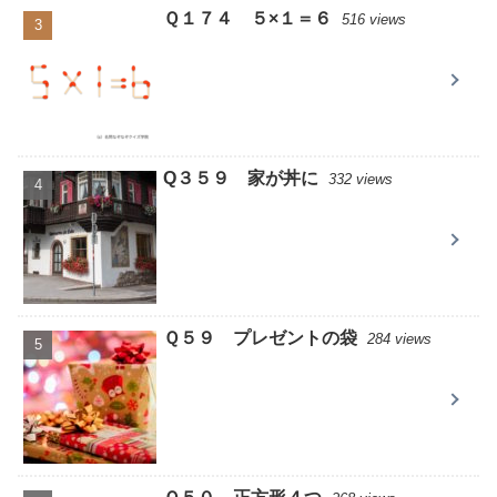
Ｑ１７４ ５×１＝６
516 views
Q３５９ 家が丼に
332 views
Ｑ５９ プレゼントの袋
284 views