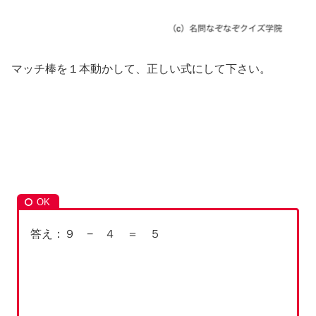
マッチ棒を１本動かして、正しい式にして下さい。
答え：９ − ４ ＝ ５