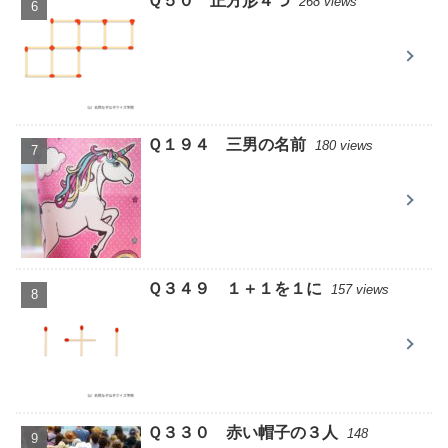
Ｑ５０ 正方形４つ
268 views
Ｑ１９４ 三男の名前
180 views
Ｑ３４９ １＋１を１に
157 views
Ｑ３３０ 赤い帽子の３人
148