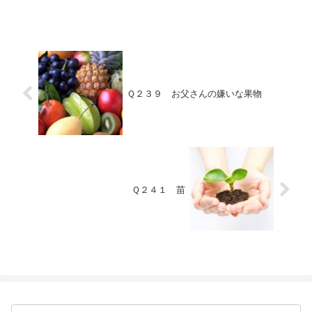
Ｑ２３９ お父さんの嫌いな果物
Ｑ２４１ 苗