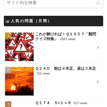
人気の問題（月間）
これが解ければＩＱ１５０？「難問
クイズ特集」
1653 views
Ｑ２４０ 朝は４本足、昼は２本足
722 views
Ｑ１７４ ５×１＝６
517 views