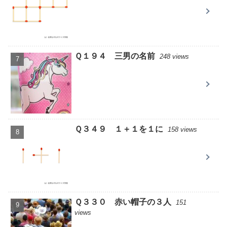
Ｑ１９４ 三男の名前
248 views
Ｑ３４９ １＋１を１に
158 views
Ｑ３３０ 赤い帽子の３人
151
views