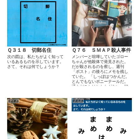
Ｑ３１８ 切郵名住
Ｑ７６ ＳＭＡＰ殺人事件
次の図は、私たちがよく知って
メンバーと喧嘩していたゴロー
いるあるものを示しています。
ちゃんが他殺体で発見された。
さて、それは何でしょうか？
だが殺されるのを察し、週刊
「ポスト」の後ろにメモを残し
ていた。 「しっぽはつかんだ。
とんでもないポニーテールだ。
済んだことはしかたがない。好
きにして、気が済むまで探せ。
虎の尾を踏むな......
クイズ
クイズ