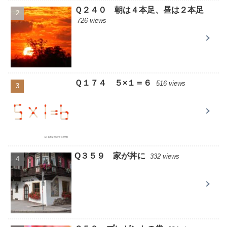
Ｑ２４０ 朝は４本足、昼は２本足
726 views
Ｑ１７４ ５×１＝６
516 views
Q３５９ 家が丼に
332 views