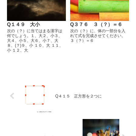
Q１４９ 大小
Q３７６ ３（？）＝６
次の（？）に当てはまる漢字は
次の（？）に、体の一部分を入
何でしょう。１、大２、小３、
れて式を完成させてください。
大４、小５、大６、小７、大
３（？）＝６
８、(？)９、小 １０、大 １１、
小 １２、大
Q４１５ 正方形を２つに