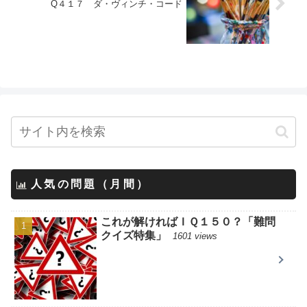
Q４１７ ダ・ヴィンチ・コード
人気の問題（月間）
これが解ければＩＱ１５０？「難問
クイズ特集」
1601 views