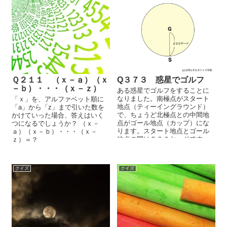
Ｑ２１１ （ｘ－ａ）（ｘ
Q３７３ 惑星でゴルフ
－ｂ）・・・（ｘ－ｚ）
ある惑星でゴルフをすることに
なりました。南極点がスタート
「ｘ」を、アルファベット順に
地点（ティーイングラウンド）
「a」から「z」まで引いた数を
で、ちょうど北極点との中間地
かけていった場合、答えはいく
点がゴール地点（カップ）にな
つになるでしょうか？ （ｘ－
ります。スタート地点とゴール
ａ）（ｘ－ｂ）・・・（ｘ－
地点の間は２００ヤードです。
ｚ）＝？
今ここに、６００ヤードしか飛
ばないグラブがあ......
クイズ
クイズ