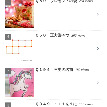
Ｑ５９ プレゼントの袋
284 views
Ｑ５０ 正方形４つ
268 views
Ｑ１９４ 三男の名前
180 views
Ｑ３４９ １＋１を１に
157 views