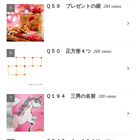
Ｑ５９ プレゼントの袋
284 views
Ｑ５０ 正方形４つ
268 views
Ｑ１９４ 三男の名前
180 views