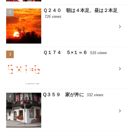
Ｑ２４０ 朝は４本足、昼は２本足
726 views
Ｑ１７４ ５×１＝６
516 views
Q３５９ 家が丼に
332 views