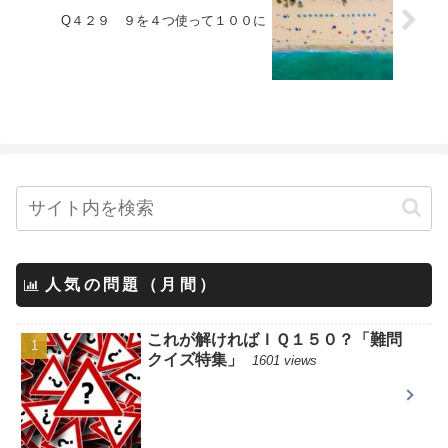
Q４２９ ９を４つ使って１００に
人気の問題（月間）
これが解ければＩＱ１５０？「難問
クイズ特集」
1601 views