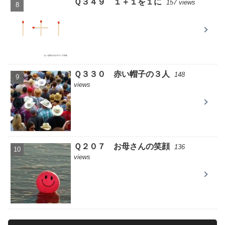
Ｑ３４９ １＋１を１に
157 views
Ｑ３３０ 赤い帽子の３人
148
views
Ｑ２０７ お母さんの笑顔
136
views