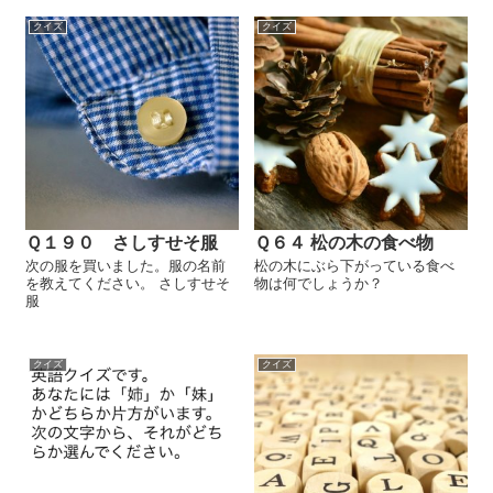
クイズ
クイズ
Ｑ１９０ さしすせそ服
Ｑ６４ 松の木の食べ物
次の服を買いました。服の名前
松の木にぶら下がっている食べ
を教えてください。 さしすせそ
物は何でしょうか？
服
クイズ
クイズ