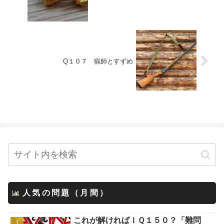
Q１０７ 猟師とすずめ
人気の問題（月間）
これが解ければＩＱ１５０？「難問