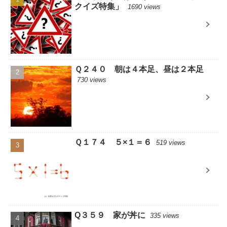
クイズ特集」
1690 views
Ｑ２４０ 朝は４本足、昼は２本足
730 views
Ｑ１７４ ５×１＝６
519 views
Q３５９ 家が丼に
335 views