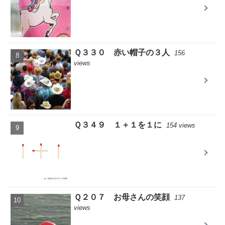
Ｑ３３０ 赤い帽子の３人
156
views
Ｑ３４９ １＋１を１に
154 views
Ｑ２０７ お母さんの笑顔
137
views