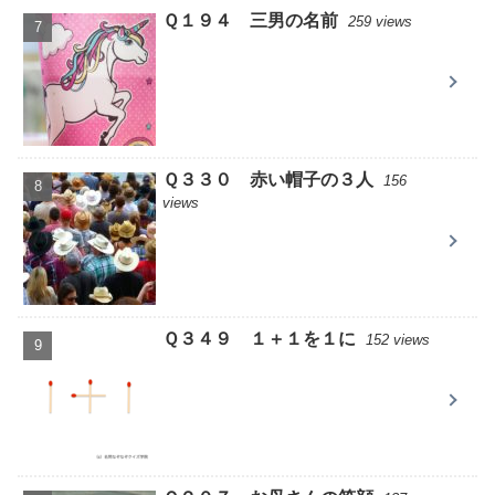
Ｑ１９４ 三男の名前
259 views
Ｑ３３０ 赤い帽子の３人
156
views
Ｑ３４９ １＋１を１に
152 views