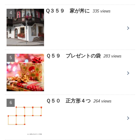
Q３５９ 家が丼に
335 views
Ｑ５９ プレゼントの袋
283 views
Ｑ５０ 正方形４つ
264 views