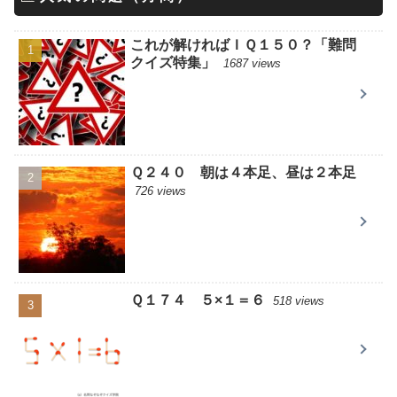
これが解ければＩＱ１５０？「難問
クイズ特集」
1687 views
Ｑ２４０ 朝は４本足、昼は２本足
726 views
Ｑ１７４ ５×１＝６
518 views