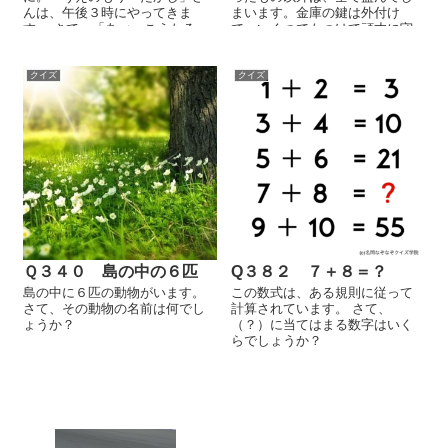
んは、午後３時にやってきま
まいます。金庫の鍵は外付け
す。 さて、「あべ こうたろ
で、いくつでもつけて頑丈に守
う」さんは、午前もしくは午後
ることが出来ます。ちなみに、
の何時にやって......
金庫と鍵を送っ......
クイズ
クイズ
Ｑ３４０ 島の中の６匹
Q３８２ ７＋８＝？
島の中に６匹の動物がいます。
この数式は、ある規則に従って
さて、その動物の名前は何でし
計算されています。 さて、
ょうか？
（？）に当てはまる数字はいく
らでしょうか？