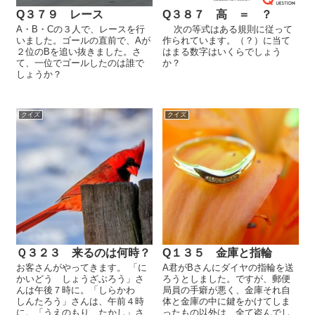
Q３７９ レース
Q３８７ 高 ＝ ？
A・B・Cの３人で、レースを行
次の等式はある規則に従って
いました。ゴールの直前で、Aが
作られています。（？）に当て
２位のBを追い抜きました。さ
はまる数字はいくらでしょう
て、一位でゴールしたのは誰で
か？
しょうか？
クイズ
クイズ
Ｑ３２３ 来るのは何時？
Q１３５ 金庫と指輪
お客さんがやってきます。 「に
A君がBさんにダイヤの指輪を送
かいどう しょうざぶろう」さ
ろうとしました。ですが、郵便
んは午後７時に。「しらかわ
局員の手癖が悪く、金庫それ自
しんたろう」さんは、午前４時
体と金庫の中に鍵をかけてしま
に。「うえのもり たかし」さ
ったもの以外は、全て盗んでし