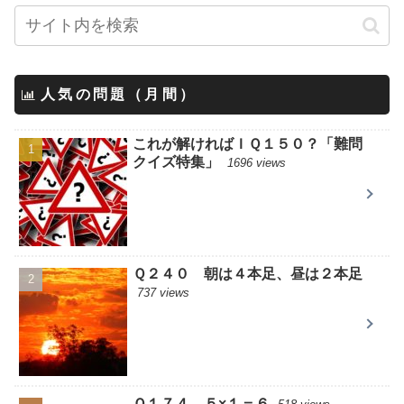
人気の問題（月間）
これが解ければＩＱ１５０？「難問
クイズ特集」
1696 views
Ｑ２４０ 朝は４本足、昼は２本足
737 views
Ｑ１７４ ５×１＝６