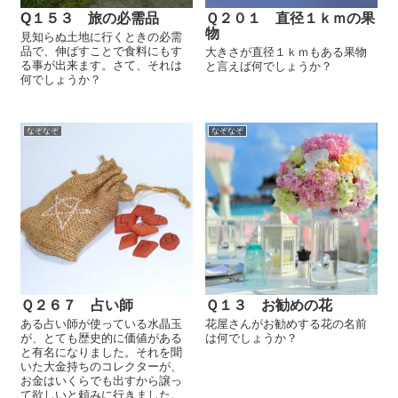
Q１５３ 旅の必需品
Ｑ２０１ 直径１ｋｍの果
物
見知らぬ土地に行くときの必需
品で、伸ばすことで食料にもす
大きさが直径１ｋｍもある果物
る事が出来ます。さて、それは
と言えば何でしょうか？
何でしょうか？
なぞなぞ
なぞなぞ
Ｑ２６７ 占い師
Ｑ１３ お勧めの花
ある占い師が使っている水晶玉
花屋さんがお勧めする花の名前
が、とても歴史的に価値がある
は何でしょうか？
と有名になりました。それを聞
いた大金持ちのコレクターが、
お金はいくらでも出すから譲っ
て欲しいと頼みに行きました。