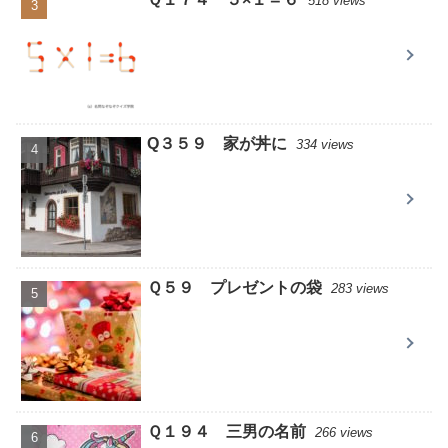
518 views
Q３５９ 家が丼に
334 views
Ｑ５９ プレゼントの袋
283 views
Ｑ１９４ 三男の名前
266 views