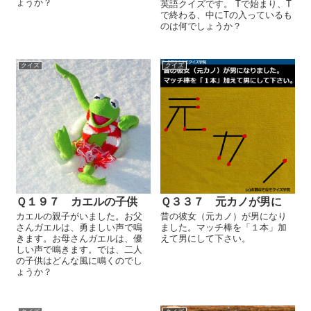
ょうか？
英語クイズです。 Tで始まり、T
で終わる、中にTの入っているも
のは何でしょうか？
クイズ
クイズ
Ｑ１９７ カエルの子供
Ｑ３３７ 元カノが男に
カエルの親子がいました。お父
昔の彼女（元カノ）が男になり
さんガエルは、勇ましい声で鳴
ました。マッチ棒を「１本」加
きます。お母さんガエルは、優
えて男にして下さい。
しい声で鳴きます。では、二人
の子供はどんな風に鳴くのでし
ょうか？