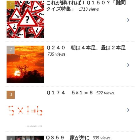
これが解ければＩＱ１５０？「難問
クイズ特集」
1713 views
Ｑ２４０ 朝は４本足、昼は２本足
735 views
Ｑ１７４ ５×１＝６
522 views
Q３５９ 家が丼に
335 views