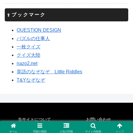
ブックマーク
QUESTION DESIGN
パズルの仕事人
一枚クイズ
クイズ大陸
nazo2.net
英語のなぞなぞ Little Riddles
T&Yなぞなぞ
当サイトについて
お問い合わせ
© 2013-2026 名問なぞなぞクイズ学院.
ホーム
問題の種類
人気の問題
サイト内検索
トップ