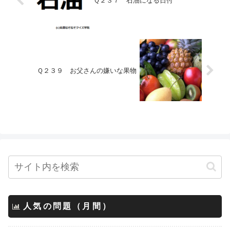
Ｑ２３７ 石油になる日付
Ｑ２３９ お父さんの嫌いな果物
人気の問題（月間）