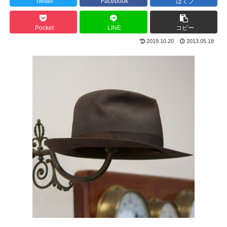
Twitter
Facebook
はてブ
Pocket
LINE
コピー
2019.10.20
2013.05.18