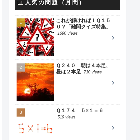
人気の問題（月間）
これが解ければＩＱ１５
０？「難問クイズ特集」
1690 views
Ｑ２４０ 朝は４本足、
昼は２本足
730 views
Ｑ１７４ ５×１＝６
519 views