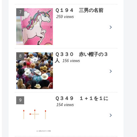
Ｑ１９４ 三男の名前
259 views
Ｑ３３０ 赤い帽子の３
人
156 views
Ｑ３４９ １＋１を１に
154 views