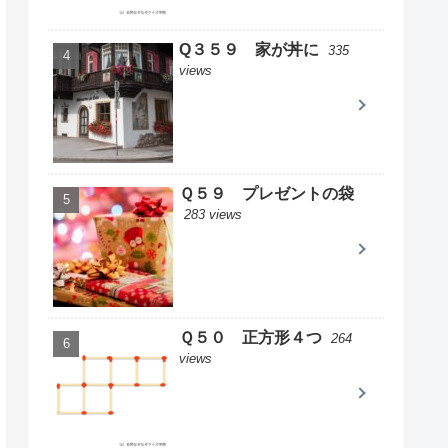
Q３５９ 家が丼に
335
views
Ｑ５９ プレゼントの袋
283 views
Ｑ５０ 正方形４つ
264
views