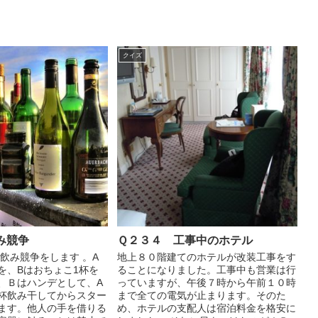
クイズ
み競争
Ｑ２３４ 工事中のホテル
飲み競争をします 。A
地上８０階建てのホテルが改装工事をす
を、Bはおちょこ1杯を
ることになりました。工事中も営業は行
、Ｂはハンデとして、A
っていますが、午後７時から午前１０時
杯飲み干してからスター
まで全ての電気が止まります。そのた
ます。他人の手を借りる
め、ホテルの支配人は宿泊料金を格安に