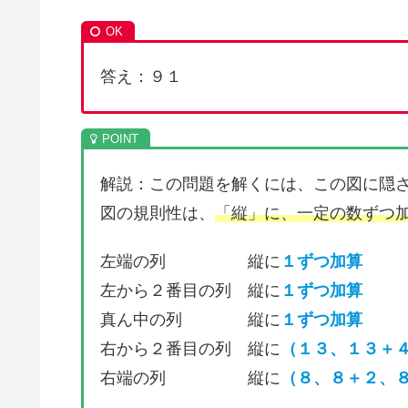
答え：９１
解説：この問題を解くには、この図に隠
図の規則性は、
「縦」に、一定の数ずつ
左端の列 縦に
１ずつ加算
左から２番目の列 縦に
１ずつ加算
真ん中の列 縦に
１ずつ加算
右から２番目の列 縦に
（１３、１３＋
右端の列 縦に
（８、８＋２、