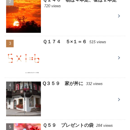
720 views
Ｑ１７４ ５×１＝６
515 views
Q３５９ 家が丼に
332 views
Ｑ５９ プレゼントの袋
284 views