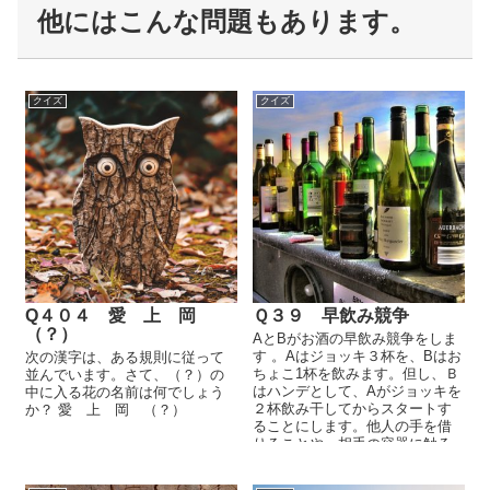
他にはこんな問題もあります。
クイズ
クイズ
Q４０４ 愛 上 岡
Ｑ３９ 早飲み競争
（？）
AとBがお酒の早飲み競争をしま
す 。Aはジョッキ３杯を、Bはお
次の漢字は、ある規則に従って
ちょこ1杯を飲みます。但し、Ｂ
並んでいます。さて、（？）の
はハンデとして、Aがジョッキを
中に入る花の名前は何でしょう
２杯飲み干してからスタートす
か？ 愛 上 岡 （？）
ることにします。他人の手を借
りることや、相手の容器に触る
ことは禁止です。さて、Aはどの
よ......