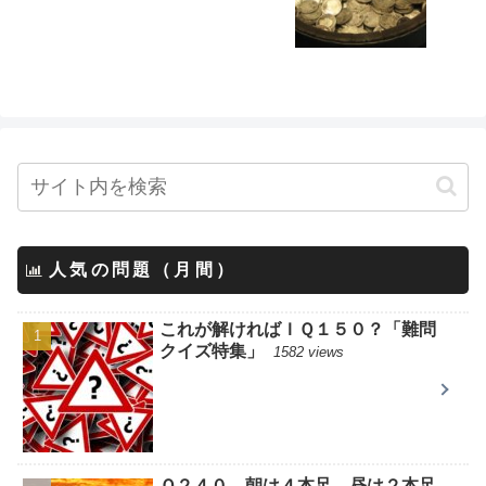
人気の問題（月間）
これが解ければＩＱ１５０？「難問
クイズ特集」
1582 views
Ｑ２４０ 朝は４本足、昼は２本足