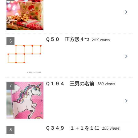
Ｑ５０ 正方形４つ
267 views
Ｑ１９４ 三男の名前
180 views
Ｑ３４９ １＋１を１に
155 views